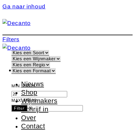
Ga naar inhoud
Filters
Nieuws
MIN. PRIJS
Shop
Wijnmakers
MAX. PRIJS
Schrijf in
Filter
Over
Contact